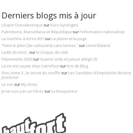
Derniers blogs mis à jour
L’Esprit Chevaleresque
sur
Euro-Synergies
Patriotisme, Marseillaise et République
sur
l'information nationaliste
La machine à écrire #31
sur
La plume et la page
”Faire le plein [de carburant] sans larmes.”
sur
Lionel Baland
La BD du mois :
sur
le croquis de côté
Pépiements (593)
sur
Guerre civile et yaourt allégé (3)
La vie est courte chez Carrefour
sur
Kris de Blog
Ono, tome 3 , le secret du souffle
sur
Les Sandales d'Empédocle librairie
jeunesse
Le soir
sur
My shots
Je ne suis pas un héros
sur
Le Bouquineur